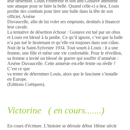
leur désertion. Louis Fromveur et son ami Gustave attendent
une attaque pour se faire la belle. Quand celle-ci a lieu, Louis
profite des combats pour tirer une balle dans la tête de son
officier, Arsène
Duvaucelle, afin de lui voler ses emprunts, destinés à financer
leur cavale.
La tentative de désertion échoue : Gustave est tué par un obus
et Louis est blessé à la jambe. Ce qu’il ignore, c’est que la balle
n’a pas tué le lieutenant et qu’elle est toujours dans son crâne.
Nuit de la Saint-Sylvestre 1934. Tout sourit à Louis : il a une
femme, une fille et mène une vie confortable. Pour le réveillon,
sa femme a invité un blessé de guerre qui souffre d’amnésie :
Arsène Duvaucelle. Cette amnésie est-elle feinte ou réelle ?
C’est ce que
va tenter de déterminer Louis, alors que le fascisme s’installe
en Europe.
(Editions Coëtquen).
Victorine ( en cours.......)
En cours d'écriture. L'histoire se déroule début 18ème siècle