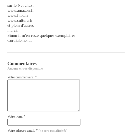
sur le Net chez :
www.amazon.fr
www.fnac.fr
www.cultura.fr
et plein d'autres
merci.
Sinon il m'en reste quelques exemplaires
Cordialement..
Commentaires
Aucune entrée disponible
Votre commentaire: *
Votre nom: *
Votre adresse email: *
(ne sera pas affichée)