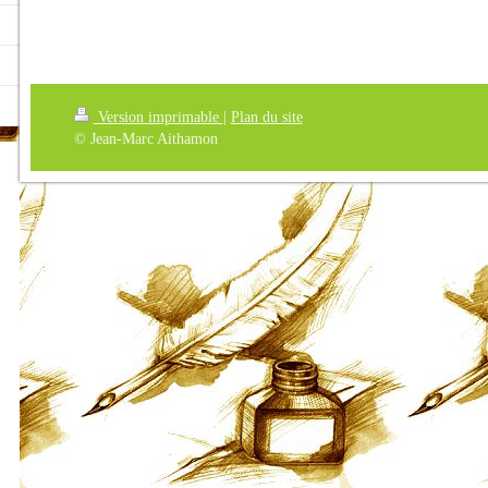
Version imprimable
|
Plan du site
© Jean-Marc Aithamon